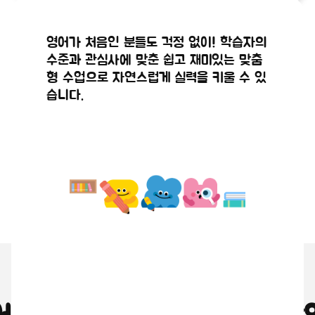
공지사항
공지사항
화상영어
정규수강신
해외 현지 원어민 강사와 실시간으로 연결
실시간 화상 시스템을 통해 원어민 강사와
영어가 처음인 분들도 걱정 없이! 학습자의
앱(APP)
청 점검안
되어 직접 영어로 대화를 나누며, 마치 현
얼굴을 마주 보며 생생하고 몰입감 있게 영
수준과 관심사에 맞춘 쉽고 재미있는 맞춤
2026.08.10
2026.07.29
지에 있는 듯한 생생한 수업이 진행됩니다.
어 대화를 나눌 수 있습니다.
최신 업데
내
형 수업으로 자연스럽게 실력을 키울 수 있
습니다.
이트 안내
왜 원어민 화상영어인가요?