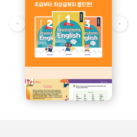
초급부터 최상급까지 올인원!
기초 영어 학습!