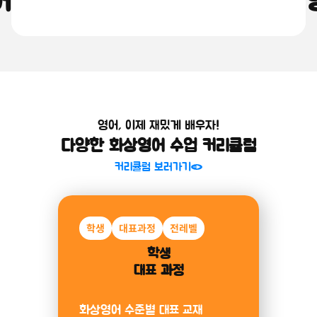
어를 쉽고 재밌게, 원어민 화상
소개 보러가기
영어, 이제 재밌게 배우자!
다양한 화상영어 수업 커리큘럼
커리큘럼 보러가기
학생
미취학
대표과정
알파벳
전레벨
파닉스
미취학아동
학생
대표 과정
과정
화상영어 수준별 대표 교재
알파벳부터 파닉스까지