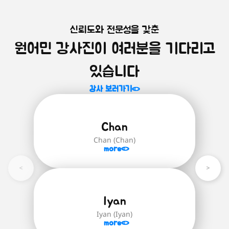
신뢰도와 전문성을 갖춘
원어민 화상영어를 시작하는 모
미취학 아동을 위한 영어 첫걸음!
원어민 강사진이 여러분을 기다리고
알파벳부터 파닉스까지, 미취학 아동을 위
든 학생 학습자 추천!
한 기초 영어 과정입니다.
학생 대표 수준별 과정은 'Brainstorm
있습니다
English' 교재로 진행되며 '스스로 생각하
자세히 보러가기
는 힘'을 기르기 위함을 중점적으로 다루며
강사 보러가기
글을 읽고 함께 대화를 나누며 생각하고
답하거나 한번 더 되짚어보고 정확한 답을
유추하는 힘을 길러줍니다.
Chan
Brainstorm English(24권):
영어 초
Chan (Chan)
급(파닉스)부터 최상급 단계까지의 모
more
든 학생 학습자를 위한 수준별 영어 교
재
자세히 보러가기
Iyan
Iyan (Iyan)
more